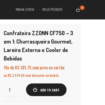
0
MINHA CONTA
MEUS PEDIDOS
Confrateira ZZONN CF750 – 3
em 1: Churrasqueira Gourmet,
Lareira Externa e Cooler de
Bebidas
10x
de
R$ 381,75
sem juros no cartão
ou R$ 3.474,90 com desconto no boleto
Confrateira
ADD TO CART
ZZONN
CF750