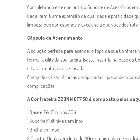
Completando este conjunto, o Suporte de Acessórios em
Cada item é uma extensão da qualidade e praticidade qu
limpeza que corresponde à excelência que você desfruta 
Cápsula de Acendimento
A solução perfeita para acender o fogo da sua Confratei
forma facilitada sua lareira. Basta inseri-la na base da C
estará pronta para ser usada.
Chega de utilizar técnicas complicadas, que podem caus
complicações.
A Confrateira ZZONN CF750 é composta pelos segu
1 Base e Pés Em Inox 304
1 Suporte Multiníveis em Inox
1 Grelha em Inox
2 Espetos Duplos em Inox de 80cm mais cabo de madeir