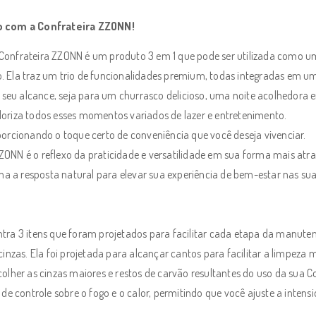
o com a Confrateira ZZONN!
Confrateira ZZONN é um produto 3 em 1 que pode ser utilizada como um
 Ela traz um trio de funcionalidades premium, todas integradas em um 
ao seu alcance, seja para um churrasco delicioso, uma noite acolhedora
oriza todos esses momentos variados de lazer e entretenimento.
porcionando o toque certo de conveniência que você deseja vivenciar.
ONN é o reflexo da praticidade e versatilidade em sua forma mais atrae
rna a resposta natural para elevar sua experiência de bem-estar nas su
ntra 3 itens que foram projetados para facilitar cada etapa da manute
inzas. Ela foi projetada para alcançar cantos para facilitar a limpeza m
lher as cinzas maiores e restos de carvão resultantes do uso da sua Conf
 de controle sobre o fogo e o calor, permitindo que você ajuste a inten