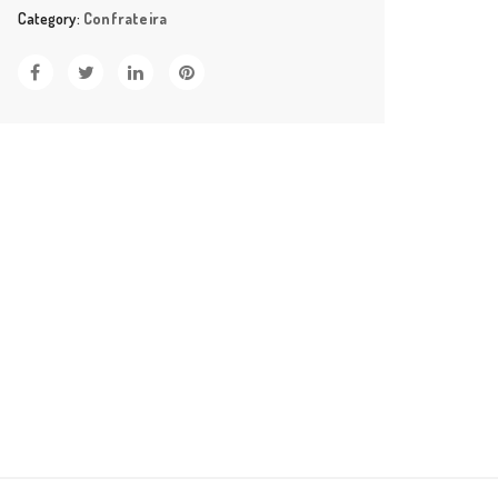
-
Category:
Confrateira
3
em
1:
Churrasqueira
Gourmet,
Lareira
Externa
e
Cooler
de
Bebidas
quantity