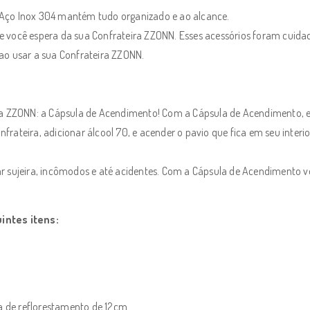
 Aço Inox 304 mantém tudo organizado e ao alcance.
e você espera da sua Confrateira ZZONN. Esses acessórios foram cuid
ao usar a sua Confrateira ZZONN.
ra ZZONN: a Cápsula de Acendimento! Com a Cápsula de Acendimento, e 
onfrateira, adicionar álcool 70, e acender o pavio que fica em seu inter
ar sujeira, incômodos e até acidentes. Com a Cápsula de Acendimento
intes itens:
a de reflorestamento de 12cm