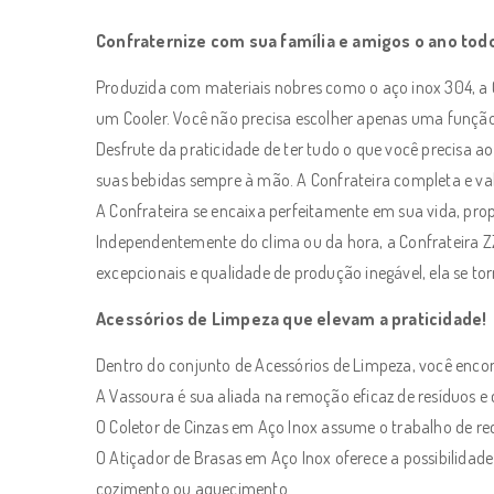
Confraternize com sua família e amigos o ano tod
Produzida com materiais nobres como o aço inox 304, a 
um Cooler. Você não precisa escolher apenas uma função.
Desfrute da praticidade de ter tudo o que você precisa 
suas bebidas sempre à mão. A Confrateira completa e val
A Confrateira se encaixa perfeitamente em sua vida, pro
Independentemente do clima ou da hora, a Confrateira ZZ
excepcionais e qualidade de produção inegável, ela se to
Acessórios de Limpeza que elevam a praticidade!
Dentro do conjunto de Acessórios de Limpeza, você enco
A Vassoura é sua aliada na remoção eficaz de resíduos e c
O Coletor de Cinzas em Aço Inox assume o trabalho de reco
O Atiçador de Brasas em Aço Inox oferece a possibilidade
cozimento ou aquecimento.