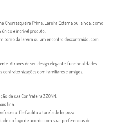
a Churrasqueira Prime, Lareira Externa ou, ainda, como
único e incrível produto.
 em torno da lareira ou um encontro descontraído, com
nte. Através de seu design elegante, funcionalidades
as confraternizações com familiares e amigos.
nção da sua Confrateira ZZONN.
ais fina.
rateira. Ele facilita a tarefa de limpeza.
sidade do fogo de acordo com suas preferências de