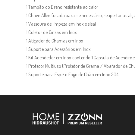
1 Tampão do Dreno resistente ao calor
1 Chave Allen (usada para, se necessário, reapertar as alç
1 Vassoura de limpeza em inox e sisal
1 Coletor de Cinzas em Inox
1 Atiçador de Chamas em Inox
1 Suporte para Acessórios em Inox
1 Kit Acendedor em Inox contendo 1 Cápsula de Acendimen
1 Protetor Multiuso (Protetor de Grama / Abafador de C
1 Suporte para Espeto Fogo de Chão em Inox 304