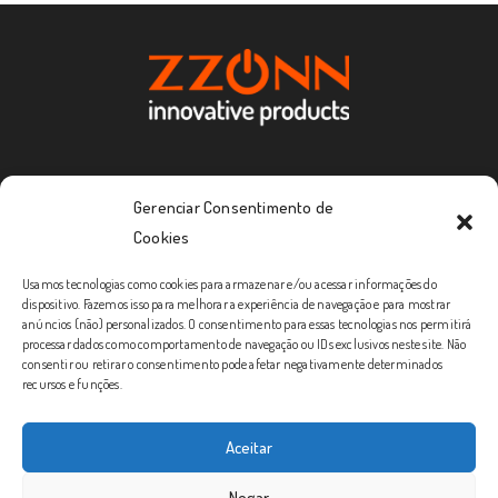
Redes Sociais
Gerenciar Consentimento de
Cookies
Usamos tecnologias como cookies para armazenar e/ou acessar informações do
dispositivo. Fazemos isso para melhorar a experiência de navegação e para mostrar
anúncios (não) personalizados. O consentimento para essas tecnologias nos permitirá
processar dados como comportamento de navegação ou IDs exclusivos neste site. Não
Contato
consentir ou retirar o consentimento pode afetar negativamente determinados
recursos e funções.
SAC
Sobre
Aceitar
Onde Comprar
Negar