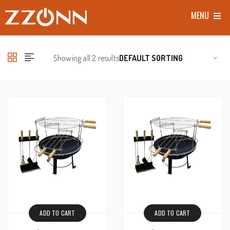
MENU
Showing all 2 results
ADD TO CART
ADD TO CART