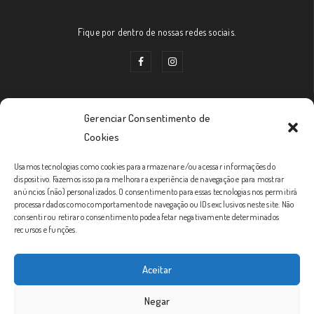
Fique por dentro de nossas redes sociais.
Gerenciar Consentimento de
Links Úteis
Cookies
Usamos tecnologias como cookies para armazenar e/ou acessar informações do
Prazos de Entrega
dispositivo. Fazemos isso para melhorar a experiência de navegação e para mostrar
anúncios (não) personalizados. O consentimento para essas tecnologias nos permitirá
Política de Trocas e Devoluções
processar dados como comportamento de navegação ou IDs exclusivos neste site. Não
consentir ou retirar o consentimento pode afetar negativamente determinados
Política de Privacidade
recursos e funções.
Formas de Envio
Aceitar
Condições Gerais
Negar
SAC