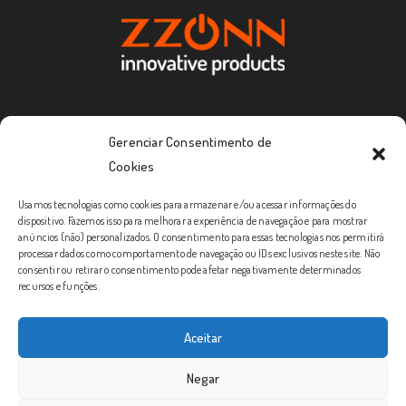
Redes Sociais
Gerenciar Consentimento de
Cookies
Usamos tecnologias como cookies para armazenar e/ou acessar informações do
dispositivo. Fazemos isso para melhorar a experiência de navegação e para mostrar
anúncios (não) personalizados. O consentimento para essas tecnologias nos permitirá
processar dados como comportamento de navegação ou IDs exclusivos neste site. Não
Contato
consentir ou retirar o consentimento pode afetar negativamente determinados
recursos e funções.
SAC
Sobre
Aceitar
Onde Comprar
Negar
Seja um Revendedor