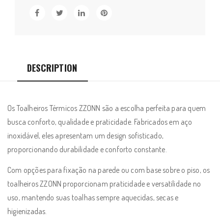
Inox
ZZONN
com
4
Barras
DESCRIPTION
-
Modelo
M04SD-
Os Toalheiros Térmicos ZZONN são a escolha perfeita para quem
1
busca conforto, qualidade e praticidade. Fabricados em aço
-
inoxidável, eles apresentam um design sofisticado,
127V
proporcionando durabilidade e conforto constante.
quantity
Com opções para fixação na parede ou com base sobre o piso, os
toalheiros ZZONN proporcionam praticidade e versatilidade no
uso, mantendo suas toalhas sempre aquecidas, secas e
higienizadas.