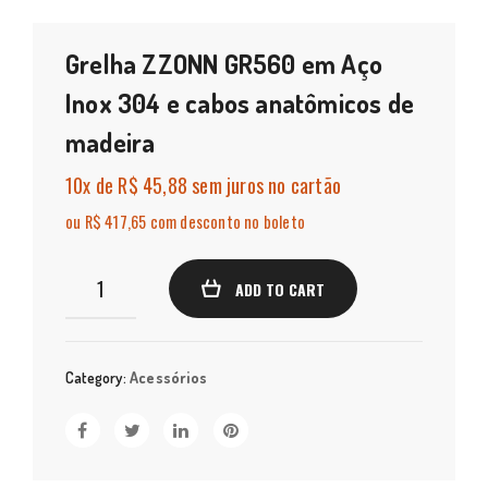
Grelha ZZONN GR560 em Aço
Inox 304 e cabos anatômicos de
madeira
10x
de
R$ 45,88
sem juros no cartão
ou R$ 417,65 com desconto no boleto
Grelha
ADD TO CART
ZZONN
GR560
em
Category:
Acessórios
Aço
Inox
304
e