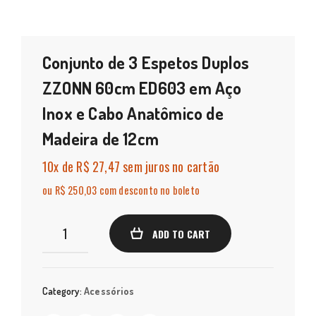
Conjunto de 3 Espetos Duplos
ZZONN 60cm ED603 em Aço
Inox e Cabo Anatômico de
Madeira de 12cm
10x
de
R$ 27,47
sem juros no cartão
ou R$ 250,03 com desconto no boleto
Conjunto
ADD TO CART
de
3
Espetos
Category:
Acessórios
Duplos