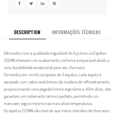
ZZONN
60cm
ED603
em
Aço
DESCRIPTION
INFORMAÇÕES TÉCNICAS
Inox
e
Cabo
Fabricados com a qualidade inigualável do Aço Inox, os Espetos
Anatômico
ZZONN oferecem um acabamento uniforme e impecável aliado a
de
uma durabilidade excepcional para seu churrasco.
Madeira
Fornecidos em um Kit composto de 3 espetos, cada espeto é
de
equipado com cabos anatômicos de madeira de reflorestamento,
12cm
proporcionando uma pegada firme e ergonômica. Além disso, eles
quantity
garantem um isolamento térmico perfeito, permitindo um
manuseio seguro mesmo nas mais altas temperaturas.
Os espetos ZZONN são mais do que meros utensílios de churrasco;