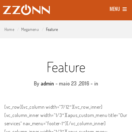
MENU
Home
Megamenu
Feature
Feature
By
admin
-
maio 23 ,2016
- in
[vc_row][vc_column width=”7/12″][vc_row_inner]
[vc_column_inner width=”1/3″][apus_custom_menu title=”Our
services” nav_menu=”footer-1″][/vc_column_inner]
[vc_column_inner width=”1/3″][apus_custom_menu