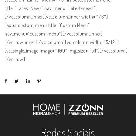
title=”Latest News” nav_menu=”latest-news”]
[/vc_column_inner][vc_column_inner width=”1/3″]
[apus_custom_menu title=”Custom Menu”
nav_menu=”custom-menu”][/vc_column_inner]
[/vc_row_inner][/vc_column][vc_column width=”5/12″]
[vc_single_image image=”1109″ img_size=”full”][/vc_column]
[/vc_row]
Redes Sociais