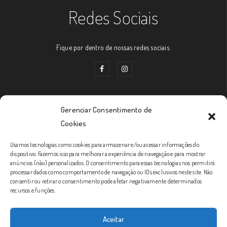
Redes Sociais
Fique por dentro de nossas redes sociais.
Gerenciar Consentimento de
Links Úteis
Cookies
Usamos tecnologias como cookies para armazenar e/ou acessar informações do
Prazos de Entrega
dispositivo. Fazemos isso para melhorar a experiência de navegação e para mostrar
anúncios (não) personalizados. O consentimento para essas tecnologias nos permitirá
Política de Trocas e Devoluções
processar dados como comportamento de navegação ou IDs exclusivos neste site. Não
consentir ou retirar o consentimento pode afetar negativamente determinados
Política de Privacidade
recursos e funções.
Formas de Envio
Aceitar
Condições Gerais