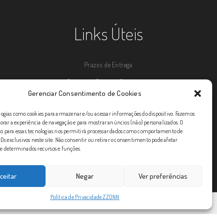
Links Úteis
Prazos de Entrega
Política de Trocas e Devoluções
Gerenciar Consentimento de Cookies
Política de Privacidade
ogias como cookies para armazenar e/ou acessar informações do dispositivo. Fazemos
Formas de Envio
orar a experiência de navegação e para mostrar anúncios (não) personalizados. O
 para essas tecnologias nos permitirá processar dados como comportamento de
Condições Gerais
Ds exclusivos neste site. Não consentir ou retirar o consentimento pode afetar
 determinados recursos e funções.
SAC
ceitar
Negar
Ver preferências
Política de Privacidade ZZONN