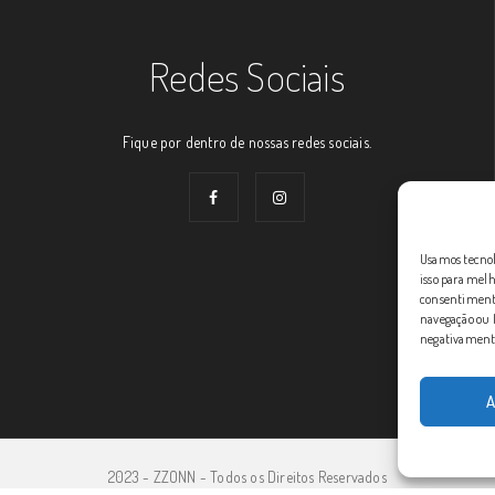
Redes Sociais
Fique por dentro de nossas redes sociais.
Usamos tecnol
isso para melh
consentimento
navegação ou I
negativamente
A
2023 - ZZONN - Todos os Direitos Reservados