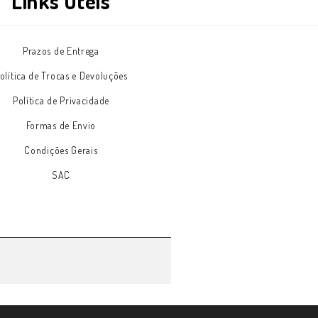
Links Úteis
Prazos de Entrega
NEXT
Footer
POST:
olítica de Trocas e Devoluções
Site
Política de Privacidade
Formas de Envio
Condições Gerais
SAC